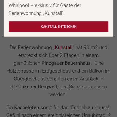
Whirlpool – exklusiv für Gäste der
Ferienwohnung „Kuhstall“.
Ferienwohnung "Kuhstall"
KUHSTALL ENTDECKEN
Die
Ferienwohnung
„
Kuhstall
“ hat 90 m2 und
erstreckt sich über 2 Etagen in einem
gemütlichen
Pinzgauer
Bauernhaus
. Eine
Holzterrasse im Erdgeschoss und ein Balkon im
Obergeschoss schaffen einen Ausblick in
die
Unkener
Bergwelt
, den Sie nie vergessen
werden.
Ein
Kachelofen
sorgt für das "Endlich zu Hause"-
Gefühl nach einem ereignisreichen Urlaubstag. 2